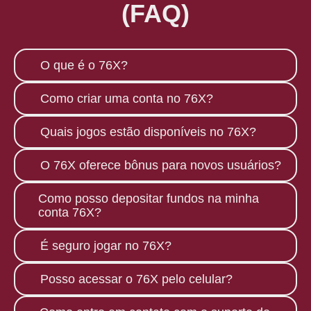
(FAQ)
O que é o 76X?
O 76X é uma plataforma online que
Como criar uma conta no 76X?
oferece jogos emocionantes,
promoções exclusivas e uma
Para criar uma conta no 76X, clique em
Quais jogos estão disponíveis no 76X?
experiência segura para todos os
"Registrar-se", preencha seus dados e
jogadores.
confirme seu registro através do e-mail
No 76X, você encontrará uma ampla
O 76X oferece bônus para novos usuários?
enviado.
seleção de jogos, incluindo caça-
níqueis, roleta, blackjack e outros
Sim! O 76X oferece bônus de boas-
Como posso depositar fundos na minha
clássicos populares.
vindas incríveis para novos jogadores.
conta 76X?
Cadastre-se e aproveite as promoções
exclusivas.
Você pode depositar fundos utilizando
É seguro jogar no 76X?
métodos como cartões de crédito,
transferências bancárias e carteiras
Sim, o 76X utiliza tecnologia de ponta
Posso acessar o 76X pelo celular?
digitais, disponíveis na plataforma.
para garantir a segurança de seus
dados e transações, proporcionando
Claro! O 76X possui uma plataforma