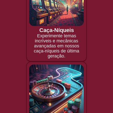
Caça-Níqueis
Experimente temas
incríveis e mecânicas
avançadas em nossos
caça-níqueis de última
geração.