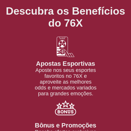
Descubra os Benefícios
do 76X
Apostas Esportivas
Aposte nos seus esportes
favoritos no 76X e
aproveite as melhores
odds e mercados variados
para grandes emoções.
Bônus e Promoções