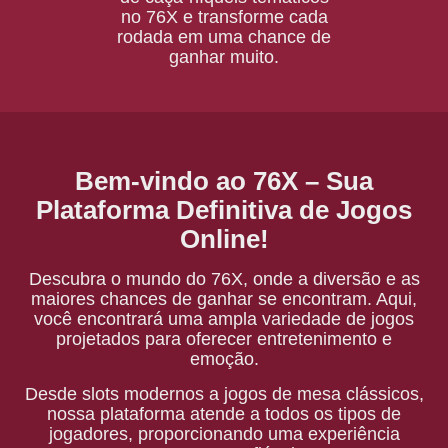
no 76X e transforme cada
rodada em uma chance de
ganhar muito.
Bem-vindo ao 76X – Sua
Plataforma Definitiva de Jogos
Online!
Descubra o mundo do 76X, onde a diversão e as
maiores chances de ganhar se encontram. Aqui,
você encontrará uma ampla variedade de jogos
projetados para oferecer entretenimento e
emoção.
Desde slots modernos a jogos de mesa clássicos,
nossa plataforma atende a todos os tipos de
jogadores, proporcionando uma experiência