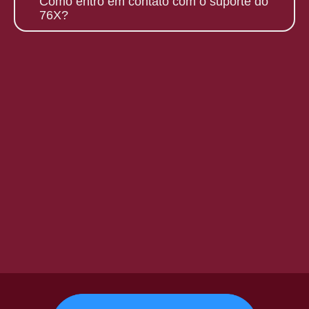
Como entro em contato com o suporte do
um ambiente confiável.
otimizada para dispositivos móveis,
76X?
permitindo que você jogue em qualquer
lugar.
O suporte do 76X está disponível 24/7.
Você pode entrar em contato através
do chat ao vivo ou pelo e-mail
suporte@017bet.com
.