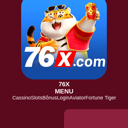
76X
MENU
Cassino
Slots
Bônus
Login
Aviator
Fortune Tiger