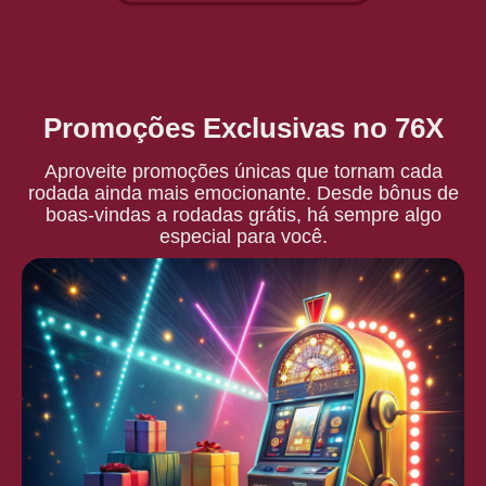
Promoções Exclusivas no 76X
Aproveite promoções únicas que tornam cada
rodada ainda mais emocionante. Desde bônus de
boas-vindas a rodadas grátis, há sempre algo
especial para você.